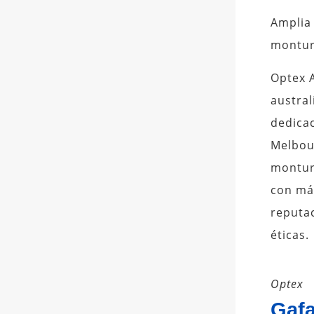
Amplia
montur
Optex 
austral
dedicac
Melbour
montura
con má
reputac
éticas.
Optex
Gaf