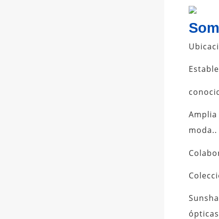
Somb
Ubicaci
Estable
conoci
Amplia
moda..
Colabor
Colecc
Sunsha
ópticas