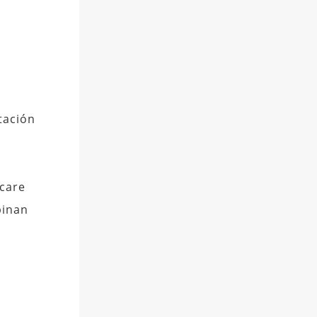
tación
icare
binan