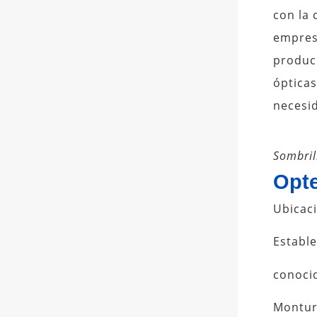
con la 
empres
produc
ópticas
necesi
Sombril
Opte
Ubicac
Estable
conoci
Montura