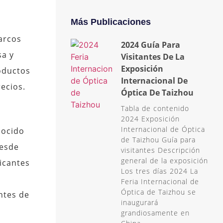
Más Publicaciones
arcos
2024 Guía Para
sa y
Visitantes De La
Exposición
roductos
Internacional De
ecios.
Óptica De Taizhou
Tabla de contenido
2024 Exposición
Internacional de Óptica
nocido
de Taizhou Guía para
Desde
visitantes Descripción
general de la exposición
icantes
Los tres días 2024 La
Feria Internacional de
Óptica de Taizhou se
antes de
inaugurará
grandiosamente en