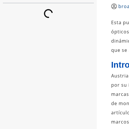
bro
Esta pu
ópticos
dinámic
que se 
Intr
Austria
por su 
marcas
de mont
artícul
marcos 