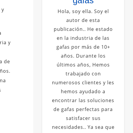
gafas
 y
Hola, soy ella. Soy el
autor de esta
publicación.. He estado
a
en la industria de las
ria y
gafas por más de 10+
años. Durante los
a de
últimos años, Hemos
iños.
trabajado con
una
numerosos clientes y les
s
hemos ayudado a
encontrar las soluciones
de gafas perfectas para
satisfacer sus
necesidades.. Ya sea que