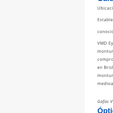
Ubicac
Estable
conocid
VMD Eye
montura
comprom
en Bri
montur
medioa
Gafas 
Ópti