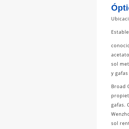
Ópti
Ubicac
Estable
conoci
acetato
sol met
y gafas
Broad O
propiet
gafas. 
Wenzhou
sol ren