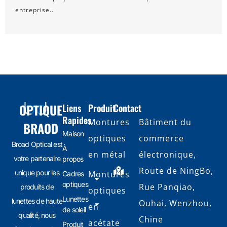
entreprise..
OPTIQUE
Liens
Produit
Contact
Rapides
Montures
Bâtiment du
BRAOD
Maison
optiques
commerce
Broad Optical est
À
en métal
électronique,
votre partenaire
propos
Route de NingBo,
unique pour les
Montures
Cadres
optiques
Rue Panqiao,
produits de
optiques
Lunettes
lunettes de haute
Ouhai, Wenzhou,
en
de soleil
qualité, nous
Chine
acétate
Produit