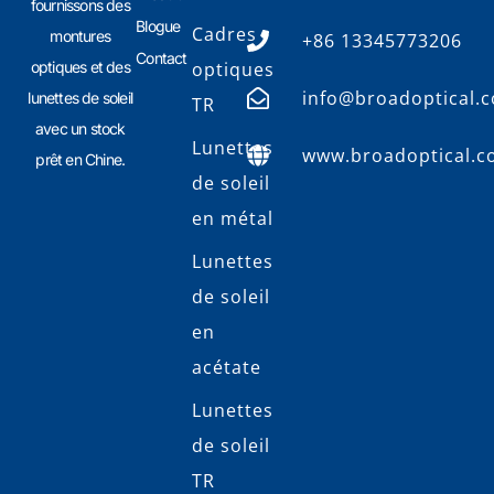
fournissons des
Blogue
Cadres
montures
+86 13345773206
Contact
optiques et des
optiques
info@broadoptical.
lunettes de soleil
TR
avec un stock
Lunettes
www.broadoptical.
prêt en Chine.
de soleil
en métal
Lunettes
de soleil
en
acétate
Lunettes
de soleil
TR